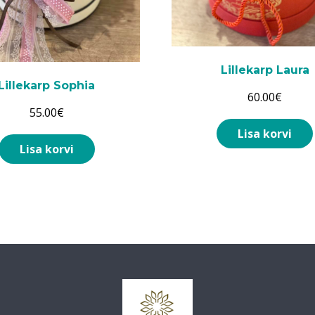
Lillekarp Laura
Lillekarp Sophia
60.00
€
55.00
€
Lisa korvi
Lisa korvi