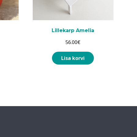
Lillekarp Amelia
56.00
€
Lisa korvi