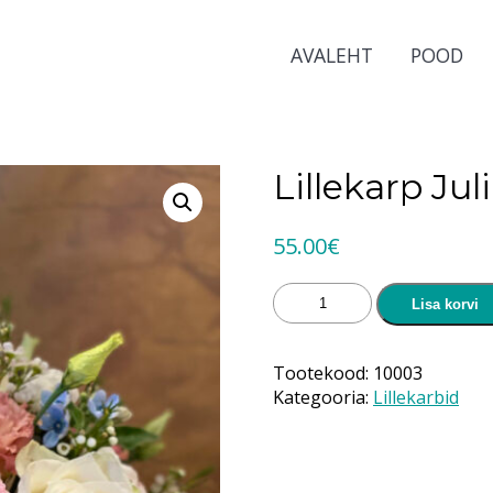
AVALEHT
POOD
Lillekarp Jul
55.00
€
Lillekarp
Lisa korvi
Julia
kogus
Tootekood:
10003
Kategooria:
Lillekarbid